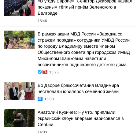
«В угоду Европе». Сенатор Джабаров назвал
показным тёплый приём Зеленского в
Белграде
15:46
В рамках акции МВД России «Зарядка со
стражем порядка» сотрудники УМВД России
по городу Владимиру вместе членом
Общественного совета при городском УМВД
Михаилом Шашковым навестили
воспитанников подшефного детского дома
15:25
Во Дворце бракосочетания Владимира
чествовали юбиляров семейной жизни
15:08
Анатолий Кузичев: Ну что, приплыли.
Украинский клоун впервые нарисовался в
Сербии
14:33