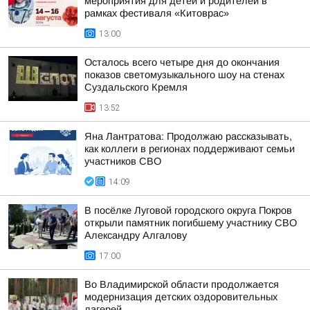
мероприятия для детей и родителей в
рамках фестиваля «Китоврас»
13:00
Осталось всего четыре дня до окончания
показов светомузыкального шоу на стенах
Суздальского Кремля
13:52
Яна Лантратова: Продолжаю рассказывать,
как коллеги в регионах поддерживают семьи
участников СВО
14:09
В посёлке Луговой городского округа Покров
открыли памятник погибшему участнику СВО
Александру Алгалову
17:00
Во Владимирской области продолжается
модернизация детских оздоровительных
лагерей