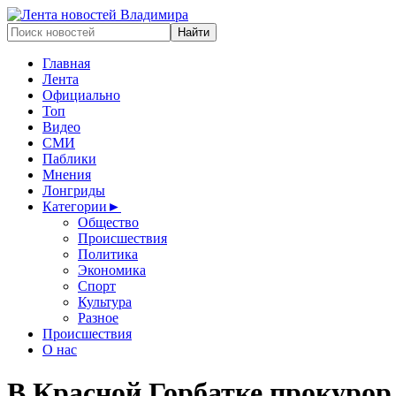
Главная
Лента
Официально
Топ
Видео
СМИ
Паблики
Мнения
Лонгриды
Категории
►
Общество
Происшествия
Политика
Экономика
Спорт
Культура
Разное
Происшествия
О нас
В Красной Горбатке прокурор