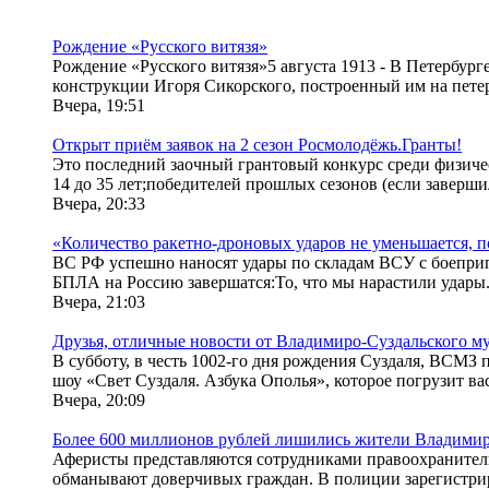
Рождение «Русского витязя»
Рождение «Русского витязя»5 августа 1913 - В Петербур
конструкции Игоря Сикорского, построенный им на петер
Вчера, 19:51
Открыт приём заявок на 2 сезон Росмолодёжь.Гранты!
Это последний заочный грантовый конкурс среди физичес
14 до 35 лет;победителей прошлых сезонов (если завершил
Вчера, 20:33
«Количество ракетно-дроновых ударов не уменьшается, по
ВС РФ успешно наносят удары по складам ВСУ с боеприп
БПЛА на Россию завершатся:То, что мы нарастили удары.
Вчера, 21:03
Друзья, отличные новости от Владимиро-Суздальского му
В субботу, в честь 1002-го дня рождения Суздаля, ВСМЗ 
шоу «Свет Суздаля. Азбука Ополья», которое погрузит вас
Вчера, 20:09
Более 600 миллионов рублей лишились жители Владимир
Аферисты представляются сотрудниками правоохранитель
обманывают доверчивых граждан. В полиции зарегистрир