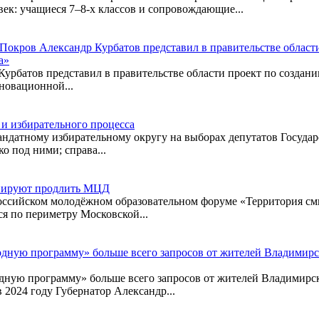
век: учащиеся 7–8-х классов и сопровождающие...
Покров Александр Курбатов представил в правительстве област
а»
урбатов представил в правительстве области проект по создан
новационной...
 и избирательного процесса
датному избирательному округу на выборах депутатов Государ
ко под ними; справа...
ланируют продлить МЦД
оссийском молодёжном образовательном форуме «Территория см
ся по периметру Московской...
дную программу» больше всего запросов от жителей Владимирск
дную программу» больше всего запросов от жителей Владимирско
 2024 году Губернатор Александр...