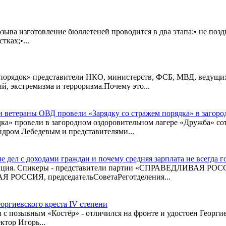
ыва изготовление бюллетеней проводится в два этапа:• не поздн
тках;•...
порядок» представители НКО, министерств, ФСБ, МВД, ведущих
, экстремизма и терроризма.Почему это...
 ветераны ОВД провели «Зарядку со стражем порядка» в загоро
ка» провели в загородном оздоровительном лагере «Дружба» 
дром Лебедевым и представителями...
 дел с доходами граждан и почему средняя зарплата не всегда 
еренция. Спикеры - представители партии «СПРАВЕДЛИВАЯ РОС
 РОССИЯ, председательСоветаРеготделения...
оргиевского креста IV степени
с позывным «Костёр» - отличился на фронте и удостоен Георгие
тор Игорь...