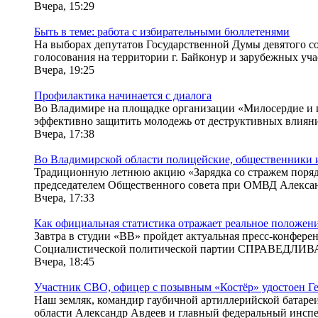
Вчера, 15:29
Быть в теме: работа с избирательными бюллетенями
На выборах депутатов Государственной Думы девятого соз
голосования на территории г. Байконур и зарубежных учас
Вчера, 19:25
Профилактика начинается с диалога
Во Владимире на площадке организации «Милосердие и 
эффективно защитить молодежь от деструктивных влияний
Вчера, 17:38
Во Владимирской области полицейские, общественники и
Традиционную летнюю акцию «Зарядка со стражем поряд
председателем Общественного совета при ОМВД Алексан
Вчера, 17:33
Как официальная статистика отражает реальное положение
Завтра в студии «ВВ» пройдет актуальная пресс-конф
Социалистической политической партии СПРАВЕДЛИВАЯ
Вчера, 18:45
Участник СВО, офицер с позывным «Костёр» удостоен Ге
Наш земляк, командир гаубичной артиллерийской батареи 
области Александр Авдеев и главный федеральный инспек