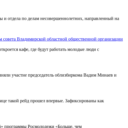
ры и отдела по делам несовершеннолетних, направленный на
ем совета Владимирской областной общественной организации
ткроется кафе, где будут работать молодые люди с
риняли участие председатель облизбиркома Вадим Минаев и
ице такой рейд прошел впервые. Зафиксированы как
ий» программы Росмолодежи «Больше, чем