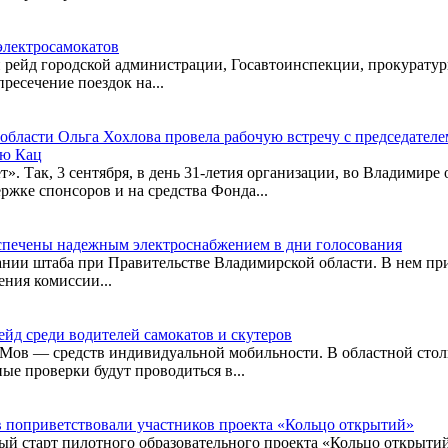
электросамокатов
й рейд городской администрации, Госавтоинспекции, прокурату
ресечение поездок на...
области Ольга Хохлова провела рабочую встречу с председател
ью Кац
 Так, 3 сентября, в день 31-летия организации, во Владимире о
жке спонсоров и на средства Фонда...
еспечены надежным электроснабжением в дни голосования
дании штаба при Правительстве Владимирской области. В нем п
ния комиссии...
д среди водителей самокатов и скутеров
Мов — средств индивидуальной мобильности. В областной стол
е проверки будут проводиться в...
 поприветствовали участников проекта «Кольцо открытий»
ный старт пилотного образовательного проекта «Кольцо открыт