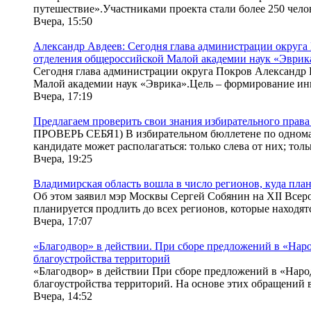
путешествие».Участниками проекта стали более 250 чело
Вчера, 15:50
Александр Авдеев: Сегодня глава администрации округа 
отделения общероссийской Малой академии наук «Эврик
Сегодня глава администрации округа Покров Александр К
Малой академии наук «Эврика».Цель – формирование ин
Вчера, 17:19
Предлагаем проверить свои знания избирательного права
ПРОВЕРЬ СЕБЯ1) В избирательном бюллетене по одноман
кандидате может располагаться: только слева от них; толь
Вчера, 19:25
Владимирская область вошла в число регионов, куда п
Об этом заявил мэр Москвы Сергей Собянин на XII Всер
планируется продлить до всех регионов, которые находят
Вчера, 17:07
«Благодвор» в действии. При сборе предложений в «Наро
благоустройства территорий
«Благодвор» в действии При сборе предложений в «Наро
благоустройства территорий. На основе этих обращений в
Вчера, 14:52