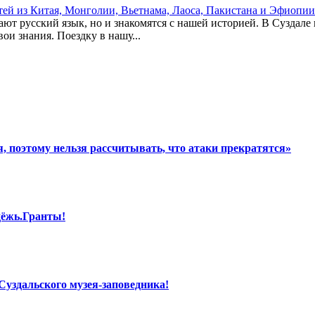
стей из Китая, Монголии, Вьетнама, Лаоса, Пакистана и Эфиопии
ют русский язык, но и знакомятся с нашей историей. В Суздале 
ои знания. Поездку в нашу...
, поэтому нельзя рассчитывать, что атаки прекратятся»
дёжь.Гранты!
Суздальского музея-заповедника!