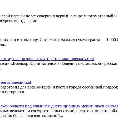
ге свой первый полет совершил первый в мире многомоторный и
бургском отделении...
ких лиц в этом году. И да, максимальная сумма гранта — 1 000 
и...
этому нельзя рассчитывать, что атаки прекратятся»
асами.Военкор Юрий Котенок в общении с «Ломовкой» рассказал
..
зея-заповедника!
подготовил для всех жителей и гостей города особенный подарок
 в историю и...
ской области под влиянием дистанционных мошенников с начал
ных ведомств и государственных служб, операторами сотовой с
овано больше тысячи заявлений...