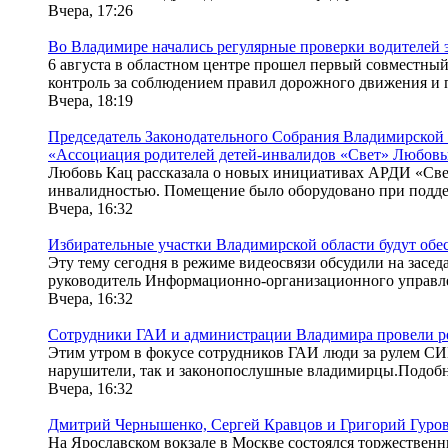
Вчера, 17:26
Во Владимире начались регулярные проверки водителей 
6 августа в областном центре прошел первый совместны
контроль за соблюдением правил дорожного движения и п
Вчера, 18:19
Председатель Законодательного Собрания Владимирской 
«Ассоциация родителей детей-инвалидов «Свет» Любов
Любовь Кац рассказала о новых инициативах АРДИ «Свет».
инвалидностью. Помещение было оборудовано при поддер
Вчера, 16:32
Избирательные участки Владимирской области будут об
Эту тему сегодня в режиме видеосвязи обсудили на засе
руководитель Информационно-организационного управле
Вчера, 16:32
Сотрудники ГАИ и администрации Владимира провели рей
Этим утром в фокусе сотрудников ГАИ люди за рулем СИ
нарушители, так и законопослушные владимирцы.Подобны
Вчера, 16:32
Дмитрий Чернышенко, Сергей Кравцов и Григорий Гуров
На Ярославском вокзале в Москве состоялся торжествен