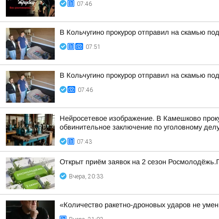
07:46
В Кольчугино прокурор отправил на скамью по
07:51
В Кольчугино прокурор отправил на скамью по
07:46
Нейросетевое изображение. В Камешково прок
обвинительное заключение по уголовному делу 
07:43
Открыт приём заявок на 2 сезон Росмолодёжь.
Вчера, 20:33
«Количество ракетно-дроновых ударов не умень