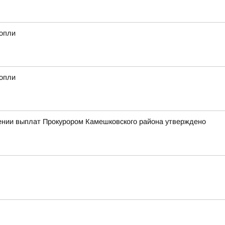
нопли
нопли
чении выплат Прокурором Камешковского района утверждено