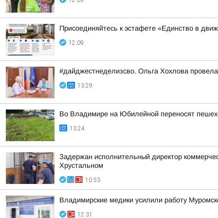
12:09
Присоединяйтесь к эстафете «Единство в дви
12:09
#дайджестнеделизсво. Ольга Хохлова провел
13:29
Во Владимире на Юбилейной переносят пешех
13:24
Задержан исполнительный директор коммерческ
Хрустальном
10:53
Владимирские медики усилили работу Муромско
12:31