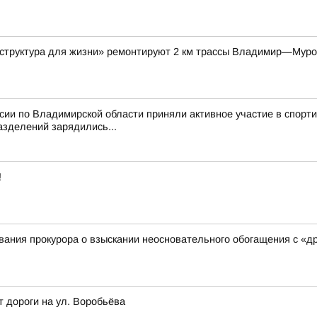
аструктура для жизни» ремонтируют 2 км трассы Владимир—Мур
ссии по Владимирской области приняли активное участие в спор
азделений зарядились...
!
ания прокурора о взыскании неосновательного обогащения с «д
т дороги на ул. Воробьёва