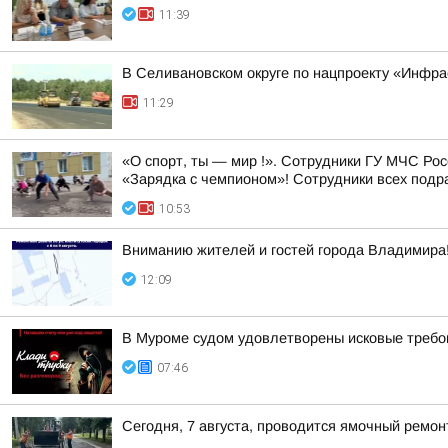
11:39
В Селивановском округе по нацпроекту «Инфр
11:29
«О спорт, ты — мир !». Сотрудники ГУ МЧС Ро
«Зарядка с чемпионом»! Сотрудники всех подр
10:53
Вниманию жителей и гостей города Владимира
12:09
В Муроме судом удовлетворены исковые требов
07:46
Сегодня, 7 августа, проводится ямочный ремон