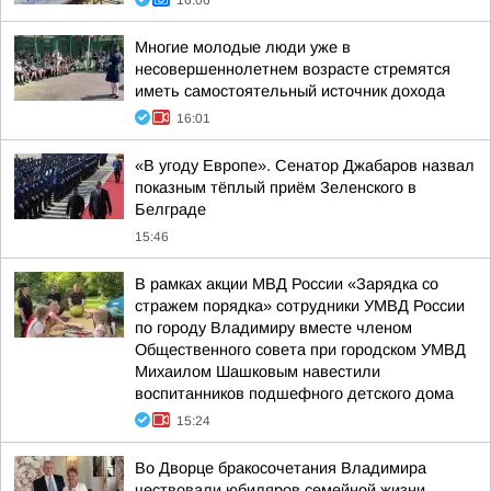
16:06
Многие молодые люди уже в
несовершеннолетнем возрасте стремятся
иметь самостоятельный источник дохода
16:01
«В угоду Европе». Сенатор Джабаров назвал
показным тёплый приём Зеленского в
Белграде
15:46
В рамках акции МВД России «Зарядка со
стражем порядка» сотрудники УМВД России
по городу Владимиру вместе членом
Общественного совета при городском УМВД
Михаилом Шашковым навестили
воспитанников подшефного детского дома
15:24
Во Дворце бракосочетания Владимира
чествовали юбиляров семейной жизни