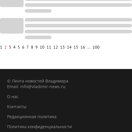
1
2
3
4
5
6
7
8
9
10
11
12
13
14
15
16
...
100
© Лента новостей Владимира
Email:
info@vladimir-news.ru
О нас
Контакты
Редакционная политика
Политика конфиденциальности