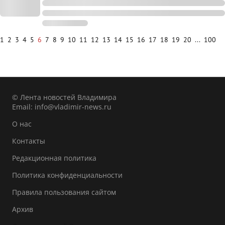
1
2
3
4
5
6
7
8
9
10
11
12
13
14
15
16
17
18
19
20
...
100
© Лента новостей Владимира
Email:
info@vladimir-news.ru
О нас
Контакты
Редакционная политика
Политика конфиденциальности
Правила пользования сайтом
Архив