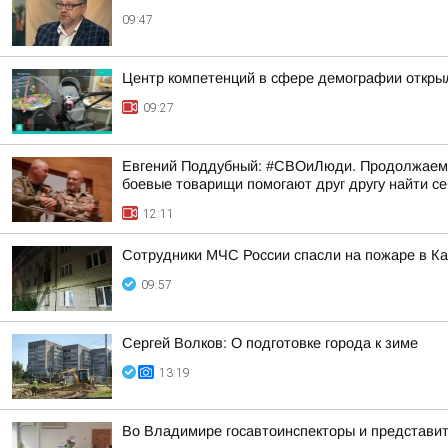
09:47
Центр компетенций в сфере демографии откры
09:27
Евгений Поддубный: #СВОиЛюди. Продолжаем р
боевые товарищи помогают друг другу найти с
12:11
Сотрудники МЧС России спасли на пожаре в К
09:57
Сергей Волков: О подготовке города к зиме
13:19
Во Владимире госавтоинспекторы и представи