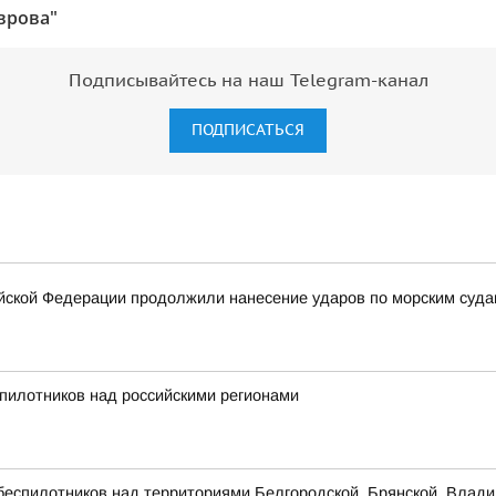
врова"
Подписывайтесь на наш Telegram-канал
ПОДПИСАТЬСЯ
ской Федерации продолжили нанесение ударов по морским суда
пилотников над российскими регионами
беспилотников над территориями Белгородской, Брянской, Владим