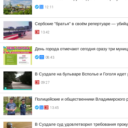
12:11
Сербские "братья" в своём репертуаре — убий
13:42
День города отмечают сегодня сразу три муни
08:43
В Суздале на бульваре Всполье и Гоголя идет
09:27
Полицейские и общественники Владимирского р
13:45
В Суздале суд удовлетворил требования проку