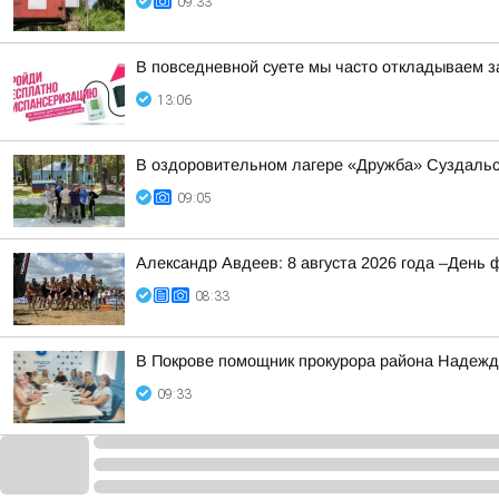
09:33
В повседневной суете мы часто откладываем з
13:06
В оздоровительном лагере «Дружба» Суздальс
09:05
Александр Авдеев: 8 августа 2026 года –День 
08:33
В Покрове помощник прокурора района Надежда
09:33