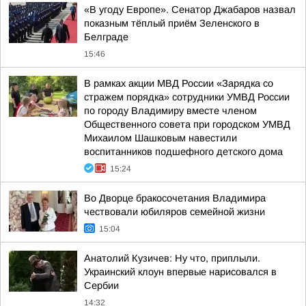
«В угоду Европе». Сенатор Джабаров назвал
показным тёплый приём Зеленского в
Белграде
15:46
В рамках акции МВД России «Зарядка со
стражем порядка» сотрудники УМВД России
по городу Владимиру вместе членом
Общественного совета при городском УМВД
Михаилом Шашковым навестили
воспитанников подшефного детского дома
15:24
Во Дворце бракосочетания Владимира
чествовали юбиляров семейной жизни
15:04
Анатолий Кузичев: Ну что, приплыли.
Украинский клоун впервые нарисовался в
Сербии
14:32