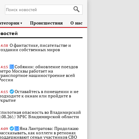
атегории
Происшествия
О нас
►
овостей
О фантастике, писательстве и
14:38
создании собственных миров
Собянин: обновление поездов
14:15
метро Москвы работает на
транспортное машиностроение всей
России
Оставайтесь в помещении и не
14:15
подходите к окнам или пройдите в
укрытие
спилотная опасность во Владимирской
.08.26!//
МЧС Владимирской области
Яна Лантратова: Продолжаю
14:09
рассказывать, как коллеги в регионах
поддерживают семьи участников СВО