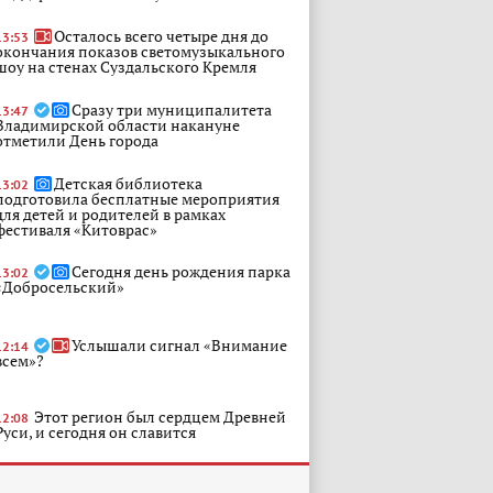
Осталось всего четыре дня до
13:53
окончания показов светомузыкального
шоу на стенах Суздальского Кремля
Сразу три муниципалитета
13:47
Владимирской области накануне
отметили День города
Детская библиотека
13:02
подготовила бесплатные мероприятия
для детей и родителей в рамках
фестиваля «Китоврас»
Сегодня день рождения парка
13:02
«Добросельский»
Услышали сигнал «Внимание
12:14
всем»?
Этот регион был сердцем Древней
12:08
Руси, и сегодня он славится
уникальными памятниками
средневековой архитектуры