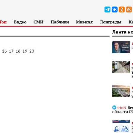
Топ
Видео
СМИ
Паблики
Мнения
Лонгриды
К
Лента н
16
17
18
19
20
Бе
14:15
области 09