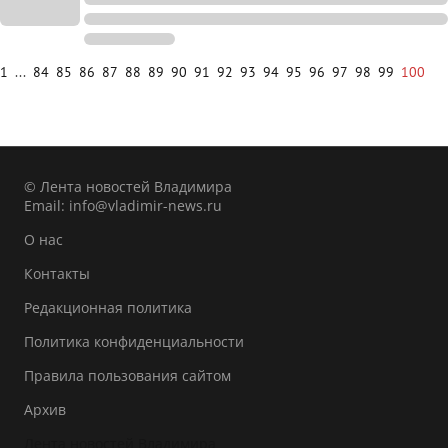
1
...
84
85
86
87
88
89
90
91
92
93
94
95
96
97
98
99
100
© Лента новостей Владимира
Email:
info@vladimir-news.ru
О нас
Контакты
Редакционная политика
Политика конфиденциальности
Правила пользования сайтом
Архив
Лента новостей Владимира