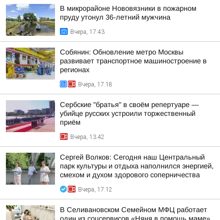
В микрорайоне Нововязники в пожарном
пруду утонул 36-летний мужчина
Вчера, 17:43
Собянин: Обновление метро Москвы
развивает транспортное машиностроение в
регионах
Вчера, 17:18
Сербские "братья" в своём репертуаре —
убийце русских устроили торжественный
приём
Вчера, 13:42
Сергей Волков: Сегодня наш Центральный
парк культуры и отдыха наполнился энергией,
смехом и духом здорового соперничества
Вчера, 17:12
В Селивановском Семейном МФЦ работает
один из соцсервисов «Няня в помощь маме»