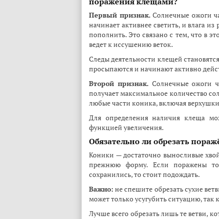
поражения клещами?
Первый признак.
Солнечные ожоги ча
начинает активнее светить, и влага из
пополнить. Это связано с тем, что в э
ведет к иссушению веток.
Следы деятельности клещей становятся 
просыпаются и начинают активно дейс
Второй признак.
Солнечные ожоги ча
получает максимальное количество солн
любые части коника, включая верхушки,
Для определения наличия клеща мо
функцией увеличения.
Обязательно ли обрезать пора
Коники — достаточно выносливые хвой
прежнюю форму. Если поражены то
сохранились, то стоит подождать.
Важно:
не спешите обрезать сухие ветв
может только усугубить ситуацию, так к
Лучше всего обрезать лишь те ветви, к