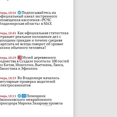
Подписывайтесь на
Вчера, 18:56
официальный канал экстренного
оповещения населения «РСЧС
Владимирская область» в МАХ
Как официальная статистика
Вчера, 18:45
отражает реальное положение дел с
доходами граждан и почему средняя
зарплата не всегда говорит об уровне
жизни обычного человека?
Музей деревянного
Вчера, 18:29
зодчества в Суздале посетили 100 гостей
из Китая, Монголии, Вьетнама, Лаоса,
Пакистана и Эфиопии
Во Владимире начались
Вчера, 18:19
регулярные проверки водителей
электросамокатов
Помощник
Вчера, 18:11
Вязниковского межрайонного
прокурора Марина Захарова провела
лекцию для сотрудников МЧС
Походы в лес за грибами