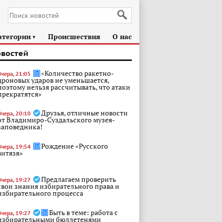
атегории
Происшествия
О нас
►
овостей
«Количество ракетно-
Вчера, 21:05
дроновых ударов не уменьшается,
поэтому нельзя рассчитывать, что атаки
прекратятся»
Друзья, отличные новости
Вчера, 20:10
от Владимиро-Суздальского музея-
заповедника!
Рождение «Русского
Вчера, 19:54
витязя»
Предлагаем проверить
Вчера, 19:27
свои знания избирательного права и
избирательного процесса
Быть в теме: работа с
Вчера, 19:27
избирательными бюллетенями