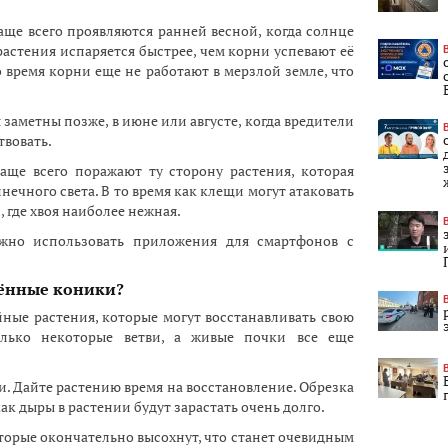
ще всего проявляются ранней весной, когда солнце
 растения испаряется быстрее, чем корни успевают её
то время корни еще не работают в мерзлой земле, что
заметны позже, в июне или августе, когда вредители
твовать.
ще всего поражают ту сторону растения, которая
ечного света. В то время как клещи могут атаковать
 где хвоя наиболее нежная.
жно использовать приложения для смартфонов с
жённые коники?
ные растения, которые могут восстанавливать свою
лько некоторые ветви, а живые почки все еще
и. Дайте растению время на восстановление. Обрезка
ак дыры в растении будут зарастать очень долго.
оторые окончательно высохнут, что станет очевидным