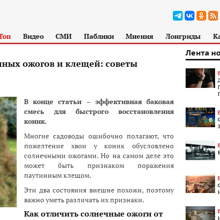
Топ
Видео
СМИ
Паблики
Мнения
Лонгриды
К
Лента н
чных ожогов и клещей: советы
В конце статьи – эффективная баковая
смесь для быстрого восстановления
коник.
Многие садоводы ошибочно полагают, что
пожелтение хвои у коник обусловлено
солнечными ожогами. Но на самом деле это
может быть признаком поражения
паутинным клещом.
Эти два состояния внешне похожи, поэтому
важно уметь различать их признаки.
Как отличить солнечные ожоги от