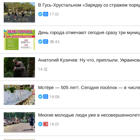
В Гусь-Хрустальном «Зарядку со стражем пор
17:01
День города отмечают сегодня сразу три муни
08:43
Анатолий Кузичев: Ну что, приплыли. Украинск
14:32
Мстёре — 505 лет!. Сегодня посёлок — в числ
16:06
Многие молодые люди уже в несовершеннолетн
16:01