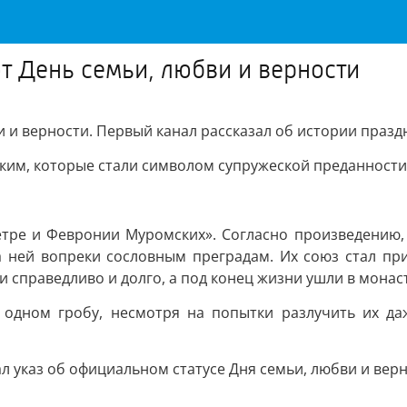
т День семьи, любви и верности
 и верности. Первый канал рассказал об истории праздн
м, которые стали символом супружеской преданности и
етре и Февронии Муромских». Согласно произведению,
а ней вопреки сословным преградам. Их союз стал пр
и справедливо и долго, а под конец жизни ушли в монас
 одном гробу, несмотря на попытки разлучить их да
л указ об официальном статусе Дня семьи, любви и верн