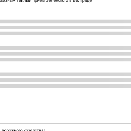
оказным тёплый приём Зеленского в Белграде
 дорожного хозяйства!