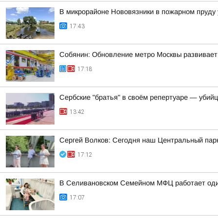
В микрорайоне Нововязники в пожарном пруду 
17:43
Собянин: Обновление метро Москвы развивает
17:18
Сербские "братья" в своём репертуаре — убий
13:42
Сергей Волков: Сегодня наш Центральный парк
17:12
В Селивановском Семейном МФЦ работает оди
17:07