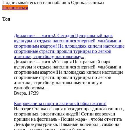
Подписывайтесь на наш паблик в Одноклассниках
Подписаться
Топ
Движение — жизнь!. Сегодня Центральный парк
культуры и отдыха наполнился энергией, улыбками и
спортивным азартом! На площадках кипели настоящие
спортивные страсти: прошли турниры по лёгкой
атлетике, стритболу, настольному...
Движение — жизнь!Сегодня Центральный парк
культуры и отдыха наполнился энергией, улыбками и
спортивным азартом!На площадках кипели настоящие
спортивные страсти: прошли турниры по лёгкой
атлетике, стритболу, настольному теннису и
единоборствам....
Вчера, 17:39
Ковровчане за спорт и активный образ жизни!
На озере Старка сегодня проходит праздник активных,
спортивных, энергичных людей! Сотни ковровчан
пришли на фестиваль «Пошла жара» , чтобы отметить
День физкультурника. Пляжный волейбол , самбо на
песке , развлечения на горке-батуте ...