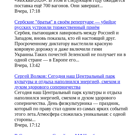
«Москва-2026». В этом и следующем году ожидается
поставка ещё 700 вагонов. Они завершат...
Вчера, 17:18
Сербские "братья" в своём репертуаре — убийце
русских устроили торжественный приём
Сербия, пытающаяся лавировать между Россией и
Западом, вновь показала, кто ей настоящий друг.
Просроченному диктатору выстелили красную
ковровую дорожку и даже включили гимн
Украины.Таких почестей Зеленский не получает ни в
одной стране — в Европе его...
Вчера, 13:42
Сергей Волков: Сегодня наш Центральный парк
культуры и отдыха наполнился энергией, смехом и
духом здорового соперничества
Сегодня наш Центральный парк культуры и отдыха
наполнился энергией, смехом и духом здорового
соперничества. День физкультурника — праздник,
который по праву стал одним из самых ярких событий
этого лета.Атмосфера сложилась уникальная: с одной
стороны...
Вчера, 17:12