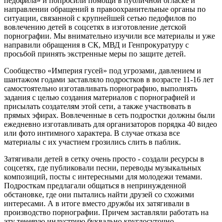
педофила» и попросили помощи в публичной огласке и
направлении обращений в правоохранительные органы по
ситуации, связанной с крупнейшей сетью педофилов по
вовлечению детей в соцсетях в изготовление детской
порнографии. Мы внимательно изучили все материалы и уже
направили обращения в СК, МВД и Генпрокуратуру с
просьбой принять экстренные меры по защите детей.
Сообщество «Империя гусей» под угрозами, давлением и
шантажом годами заставляло подростков в возрасте 11-16 лет
самостоятельно изготавливать порнографию, выполнять
задания с целью создания материалов с порнографией и
присылать создателям этой сети, а также участвовать в
прямых эфирах. Вовлеченные в сеть подростки должны были
ежедневно изготавливать для организаторов порядка 40 видео
или фото интимного характера. В случае отказа все
материалы с их участием грозились слить в паблик.
Затягивали детей в сетку очень просто - создали ресурсы в
соцсетях, где публиковали песни, переводы музыкальных
композиций, посты с интересными для молодежи темами.
Подросткам предлагали общаться в непринужденной
обстановке, где они пытались найти друзей со схожими
интересами. А в итоге вместо дружбы их затягивали в
производство порнографии. Причем заставляли работать на
эту теневую индустрию буквально круглосуточно.