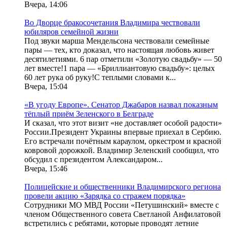
Вчера, 14:06
Во Дворце бракосочетания Владимира чествовали
юбиляров семейной жизни
Под звуки марша Мендельсона чествовали семейные
пары — тех, кто доказал, что настоящая любовь живет
десятилетиями. 6 пар отметили «Золотую свадьбу» — 50
лет вместе!1 пара — «Бриллиантовую свадьбу»: целых
60 лет рука об руку!С теплыми словами к...
Вчера, 15:04
«В угоду Европе». Сенатор Джабаров назвал показным
тёплый приём Зеленского в Белграде
И сказал, что этот визит «не доставляет особой радости»
России.Президент Украины впервые приехал в Сербию.
Его встречали почётным караулом, оркестром и красной
ковровой дорожкой. Владимир Зеленский сообщил, что
обсудил с президентом Александаром...
Вчера, 15:46
Полицейские и общественники Владимирского региона
провели акцию «Зарядка со стражем порядка»
Сотрудники МО МВД России «Петушинский» вместе с
членом Общественного совета Светланой Анфилатовой
встретились с ребятами, которые проводят летние