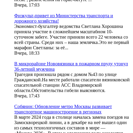
Вчера, 17:03
Физкульт-привет из Министерства транспорта и
дорожного хозяйства!
Экономист-бухгалтер ведомства Светлана Хорошина
приняла участие в сложнейшем масштабном 10-
суточном забеге. Участие приняли всего 22 человека со
всей страны. Среди них – наша землячка.Это не первый
марафон Светланы: за её...
Вчера, 18:33
В микрорайоне Нововязники в пожарном пруду утонул
36-летний мужчина
Трагедия произошла рядом с домом №43 по улице
Гражданской.На месте работали спасатели вязниковской
спасательной станции АСС Владимирской
области.Обстоятельства гибели выясняются.
Вчера, 17:43
Собянин: Обновление метро Москвы развивает
транспортное машиностроение в регионах
В марте 2024 года в столице началась замена поездов на
Замоскворецкой линии, а в декабре на неё вышел один
из самых технологичных составов в мире —