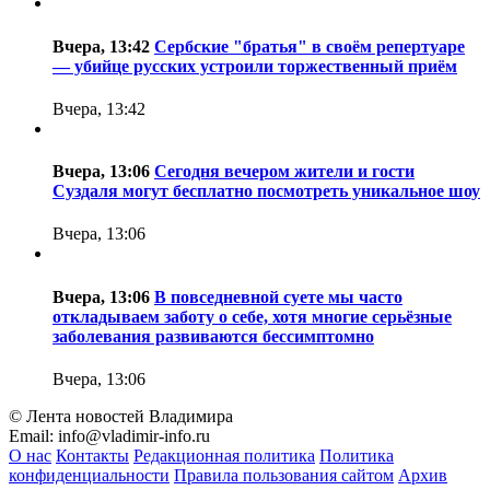
Вчера, 13:42
Сербские "братья" в своём репертуаре
— убийце русских устроили торжественный приём
Вчера, 13:42
Вчера, 13:06
Сегодня вечером жители и гости
Суздаля могут бесплатно посмотреть уникальное шоу
Вчера, 13:06
Вчера, 13:06
В повседневной суете мы часто
откладываем заботу о себе, хотя многие серьёзные
заболевания развиваются бессимптомно
Вчера, 13:06
© Лента новостей Владимира
Email:
info@vladimir-info.ru
О нас
Контакты
Редакционная политика
Политика
конфиденциальности
Правила пользования сайтом
Архив