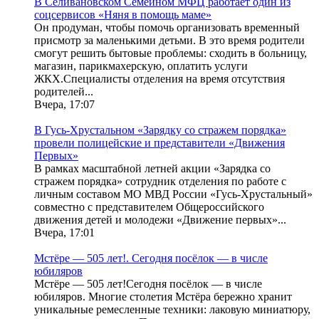
В Селивановском Семейном МФЦ работает один из
соцсервисов «Няня в помощь маме»
Он продуман, чтобы помочь организовать временный
присмотр за маленькими детьми. В это время родители
смогут решить бытовые проблемы: сходить в больницу,
магазин, парикмахерскую, оплатить услуги
ЖКХ.Специалисты отделения на время отсутствия
родителей...
Вчера, 17:07
В Гусь-Хрустальном «Зарядку со стражем порядка»
провели полицейские и представители «Движения
Первых»
В рамках масштабной летней акции «Зарядка со
стражем порядка» сотрудник отделения по работе с
личным составом МО МВД России «Гусь-Хрустальный»
совместно с представителем Общероссийского
движения детей и молодежи «Движение первых»...
Вчера, 17:01
Мстёре — 505 лет!. Сегодня посёлок — в числе
юбиляров
Мстёре — 505 лет!Сегодня посёлок — в числе
юбиляров. Многие столетия Мстёра бережно хранит
уникальные ремесленные техники: лаковую миниатюру,