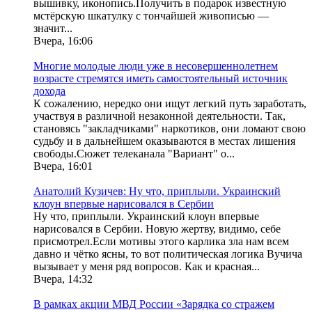
вышивку, иконопись.Получить в подарок известную
мстёрскую шкатулку с тончайшей живописью —
значит...
Вчера, 16:06
Многие молодые люди уже в несовершеннолетнем
возрасте стремятся иметь самостоятельный источник
дохода
К сожалению, нередко они ищут легкий путь заработать,
участвуя в различной незаконной деятельности. Так,
становясь "закладчиками" наркотиков, они ломают свою
судьбу и в дальнейшем оказываются в местах лишения
свободы.Сюжет телеканала "Вариант" о...
Вчера, 16:01
Анатолий Кузичев: Ну что, приплыли. Украинский
клоун впервые нарисовался в Сербии
Ну что, приплыли. Украинский клоун впервые
нарисовался в Сербии. Новую жертву, видимо, себе
присмотрел.Если мотивы этого карлика зла нам всем
давно и чётко ясны, то вот политическая логика Вучича
вызывает у меня ряд вопросов. Как и красная...
Вчера, 14:32
В рамках акции МВД России «Зарядка со стражем