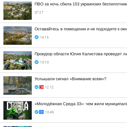
ПВО за ночь сбила 153 украинских беспилотни
07:27
Оставайтесь в помещении и не подходите к окн
14:15
Прокурор области Юлия Калистова проведет ли
10:10
Услышали сигнал «Внимание всем»?
12:12
«Молодёжная Среда 33»: чем жили муниципал
10:49