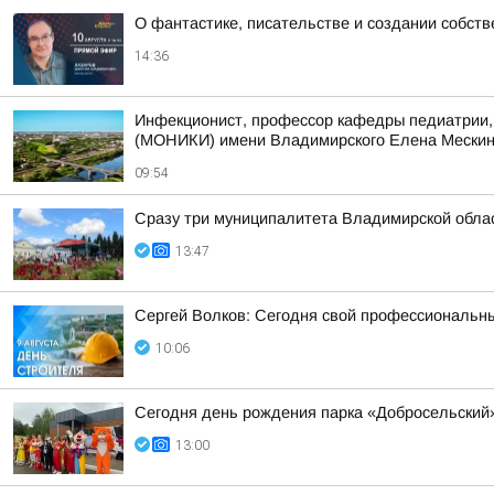
О фантастике, писательстве и создании собст
14:36
Инфекционист, профессор кафедры педиатрии, 
(МОНИКИ) имени Владимирского Елена Мескина 
09:54
Сразу три муниципалитета Владимирской облас
13:47
Сергей Волков: Сегодня свой профессиональн
10:06
Сегодня день рождения парка «Добросельский
13:00