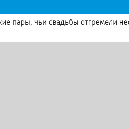
ие пары, чьи свадьбы отгремели нес