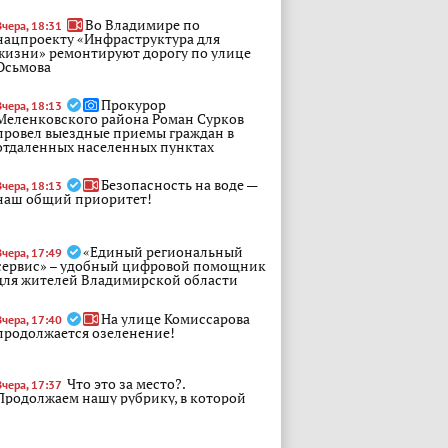
Во Владимире по
Вчера, 18:31
нацпроекту «Инфраструктура для
жизни» ремонтируют дорогу по улице
Осьмова
Прокурор
Вчера, 18:13
Меленковского района Роман Сурков
провел выездные приемы граждан в
отдаленных населенных пунктах
Безопасность на воде —
Вчера, 18:13
наш общий приоритет!
«Единый региональный
Вчера, 17:49
сервис» – удобный цифровой помощник
для жителей Владимирской области
На улице Комиссарова
Вчера, 17:40
продолжается озеленение!
Что это за место?.
Вчера, 17:37
Продолжаем нашу рубрику, в которой
проверяем, насколько хорошо вы знаете
Владимирскую область