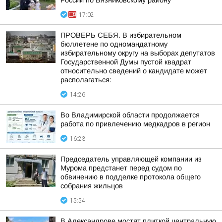
России по Вязниковскому району
17:02
ПРОВЕРЬ СЕБЯ. В избирательном
бюллетене по одномандатному
избирательному округу на выборах депутатов
Государственной Думы пустой квадрат
относительно сведений о кандидате может
располагаться:
14:26
Во Владимирской области продолжается
работа по привлечению медкадров в регион
16:23
Председатель управляющей компании из
Мурома предстанет перед судом по
обвинению в подделке протокола общего
собрания жильцов
15:54
В Александрове мостят плиткой центральную