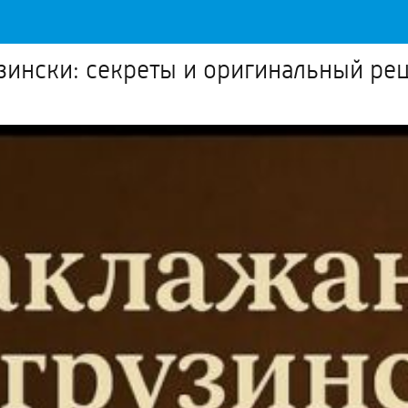
зински: секреты и оригинальный рец