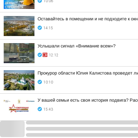
10:06
Оставайтесь в помещении и не подходите к окн
14:15
Услышали сигнал «Внимание всем»?
12:12
Прокурор области Юлия Калистова проведет ли
10:10
У вашей семьи есть своя история подвига? Рас
15:43