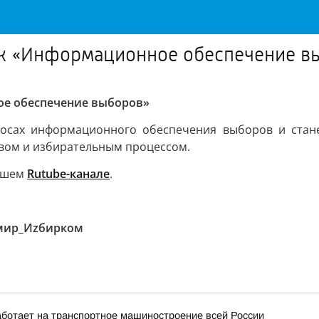
к «Информационное обеспечение в
ое обеспечение выборов»
осах информационного обеспечения выборов и стан
авом и избирательным процессом.
нашем
Rutube-канале
.
мир_Иzбирком
ботает на транспортное машиностроение всей России