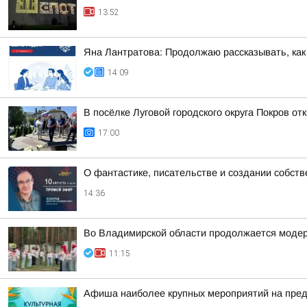
13:52
Яна Лантратова: Продолжаю рассказывать, как
14:09
В посёлке Луговой городского округа Покров о
17:00
О фантастике, писательстве и создании собст
14:36
Во Владимирской области продолжается модер
11:15
Афиша наиболее крупных мероприятий на пре