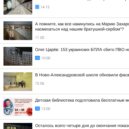
14:15
А помните, как все накинулись на Марию Захаро
насмехаться над нашим братушкой-сербом"?
11:00
Олег Царёв: 153 украинских БПЛА сбито ПВО н
10:00
В Ново-Александровской школе обновили фас
15:06
Детская библиотека подготовила бесплатные м
13:00
Осталось всего четыре дня до окончания пока