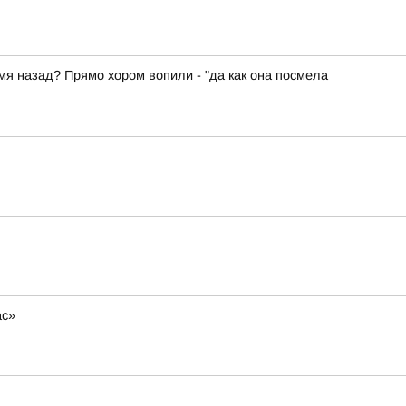
емя назад? Прямо хором вопили - "да как она посмела
ас»